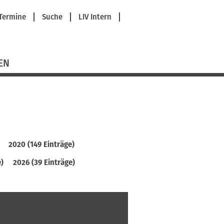
avigation
Termine
Suche
LIV Intern
berspringen
EN
2020 (149 Einträge)
e)
2026 (39 Einträge)