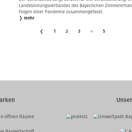
Landesinnungsverbandes des Bayerischen Zimmererhandw
Folgen einer Pandemie zusammengefasst.
❯
mehr
❮
1
2
3
4
5
arken
Unser