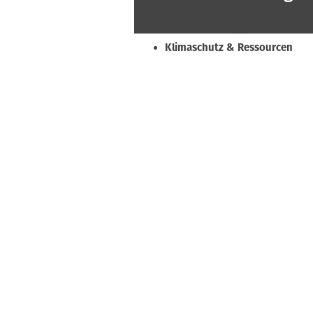
Beruf & Bildung
Klimaschutz & Ressourcen
Normen & Fachregeln
Prävention & Arbeitsschutz
Recht & Wirtschaft
Soziales & Tarifpolitik
Verband & Innungen
Interviews
Innung