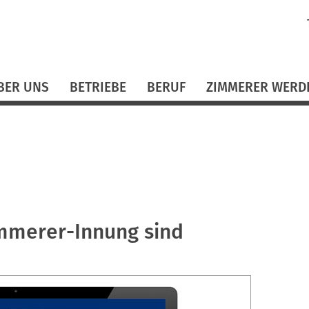
N
ü
BER UNS
BETRIEBE
BERUF
ZIMMERER WERD
immerer-Innung sind