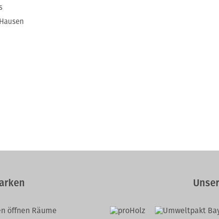
s
 Hausen
arken
Unser