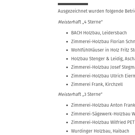
Ausgezeichnet wurden folgende Betri
Meister
haft „4 Sterne“
BACH Holzbau, Leidersbach
Zimmerei-Holzbau Florian Schn
WohlfühlHäuser in Holz Fritz S
Holzbau Stenger & Leidig, Asc
Zimmerei-Holzbau Josef Steg
Zimmerei-Holzbau Ullrich Eie
Zimmerei Frank, Kirchzell
Meister
haft „3 Sterne“
Zimmerei-Holzbau Anton Fran
Zimmerei-Sägewerk-Holzbau W
Zimmerei-Holzbau Wilfried PE
Wurdinger Holzbau, Haibach