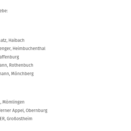
ebe:
atz, Haibach
tenger, Heimbuchenthal
haffenburg
mann, Rothenbuch
rmann, Mönchberg
k, Mömlingen
erner Appel, Obernburg
TER, Großostheim