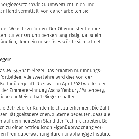
ergiegesetz sowie zu Umweltrichtlinien und
er Hand vermittelt. Von daher arbeiten sie
f der Website zu finden
. Der Obermeister betont:
n Ruf vor Ort und denken langfristig. Da ist ein
tändlich, denn ein unseriöses würde sich schnell
egel?
das
Meister
haft-Siegel. Das erhalten nur Innungs­
 fortbilden. Alle zwei Jahre wird dies von der
Berlin überprüft. Dies war im April 2021 wieder der
er der Zimmerer-Innung Aschaffenburg/Miltenberg,
riebe ein Meisterhaft-Siegel erhalten.
 die Betriebe für Kunden leicht zu erkennen. Die Zahl
ssen Tätigkeitsbereichen: 3 Sterne bedeuten, dass die
er auf dem neuesten Stand der Technik arbeiten. Bei
lich zu einer betrieblichen Eigenüberwachung ver­
ternen Fremdüberwachung durch unabhängige Institute.