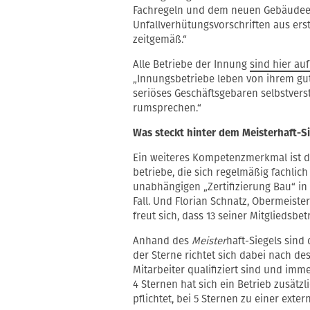
Fachregeln und dem neuen Gebäudeen
Unfallverhütungsvorschriften aus erst
zeitgemäß.“
Alle Betriebe der Innung
sind hier au
„Innungsbetriebe leben von ihrem gute
seriöses Geschäftsgebaren selbstvers
rumsprechen.“
Was steckt hinter dem Meisterhaft-Si
Ein weiteres Kompetenzmerkmal ist 
betriebe, die sich regelmäßig fachlich
unabhängigen „Zertifizierung Bau“ in 
Fall. Und Florian Schnatz, Obermeist
freut sich, dass 13 seiner Mitgliedsbet
Anhand des
Meister
haft-Siegels sind
der Sterne richtet sich dabei nach de
Mitarbeiter qualifiziert sind und imm
4 Sternen hat sich ein Betrieb zusätz
pflichtet, bei 5 Sternen zu einer ex