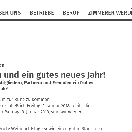
N
BER UNS
BETRIEBE
BERUF
ZIMMERER WERD
ü
en
 und ein gutes neues Jahr!
itgliedern, Partnern und Freunden ein frohes
Jahr!
, um zur Ruhe zu kommen.
nschließlich Freitag, 5. Januar 2018, bleibt die
b Montag, 8. Januar 2018, sind wir wieder
nete Weihnachtstage sowie einen guten Start in ein