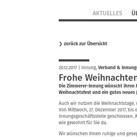
Navigation
AKTUELLES
Ü
überspringen
❯
zurück zur Übersicht
20.12.2017
|
Innung
,
Verband & Innung
Frohe Weihnachten
Die Zimmerer-Innung wünscht ihren M
Weihnachtsfest und ein gutes neues 
Auch wir nutzen die Weihnachtstage
Von Mittwoch, 27. Dezember 2017, bis ei
Innungsgeschäftsstelle geschlossen. A
wie gewohnt für Sie da.
Wir wünschen Ihnen ruhige und geseg